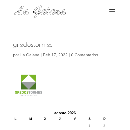
gredostormes
por
La Galana
|
Feb 17, 2022
|
0 Comentarios
agosto 2026
L
M
X
J
V
S
D
1
2