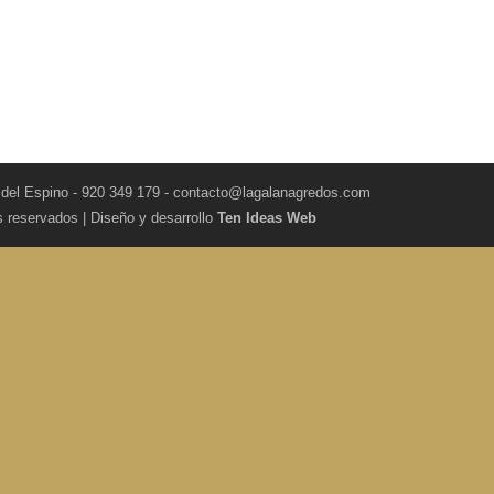
 del Espino - 920 349 179 - contacto@lagalanagredos.com
s reservados | Diseño y desarrollo
Ten Ideas Web