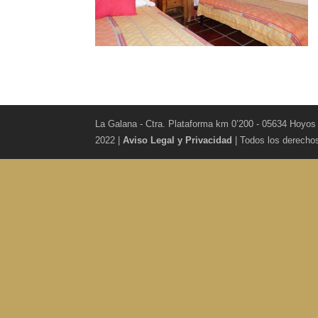
La Galana - Ctra. Plataforma km 0’200 - 05634 Hoyos
2022 |
Aviso Legal y Privacidad
| Todos los derecho