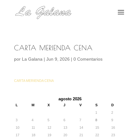
CARTA MERIENDA CENA
por
La Galana
|
Jun 9, 2026
|
0 Comentarios
CARTA MERIENDA CENA
agosto 2026
L
M
X
J
V
S
D
1
2
3
4
5
6
7
8
9
10
11
12
13
14
15
16
17
18
19
20
21
22
23