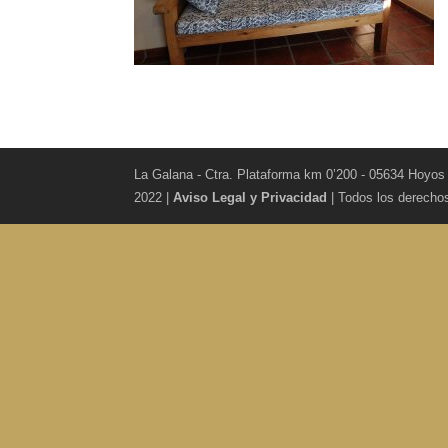
La Galana - Ctra. Plataforma km 0’200 - 05634 Hoyos
2022 |
Aviso Legal y Privacidad
| Todos los derecho