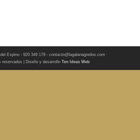
 del Espino - 920 349 179 - contacto@lagalanagredos.com
s reservados | Diseño y desarrollo
Ten Ideas Web