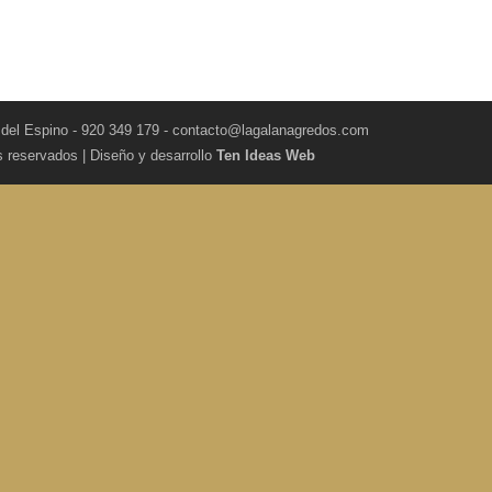
 del Espino - 920 349 179 - contacto@lagalanagredos.com
s reservados | Diseño y desarrollo
Ten Ideas Web