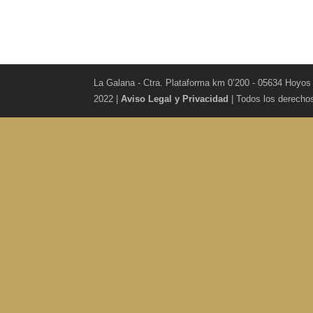
La Galana - Ctra. Plataforma km 0’200 - 05634 Hoyos
2022 |
Aviso Legal y Privacidad
| Todos los derecho