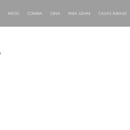
INICIO
COMIDA
CENA
PARA LLEVAR
CASAS RURALES
S