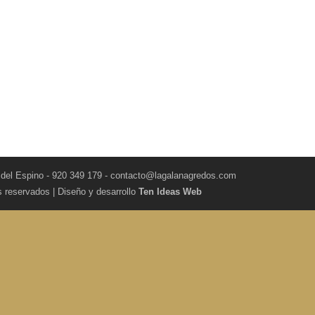
 del Espino - 920 349 179 - contacto@lagalanagredos.com
s reservados | Diseño y desarrollo
Ten Ideas Web