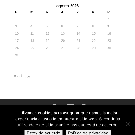
agosto 2026
L
M
X
J
V
S
D
1
2
3
4
5
6
7
8
9
10
11
12
13
14
15
16
17
18
19
20
21
22
23
24
25
26
27
28
29
30
31
Archivos
Utilizamos cookies para asegurar que damos la mejor
experiencia al usuario en nuestro sitio web. Si continúa
La Galana - Ctra. Plataforma km 0’200 - 05634 Hoyos del
Espino - 920 349 179 - contacto@lagalanagredos.com
utilizando este sitio asumiremos que está de acuerdo.
2022 |
Aviso Legal y Privacidad
| Todos los derechos
Estoy de acuerdo
Política de privacidad
reservados | Diseño y desarrollo
Ten Ideas Web